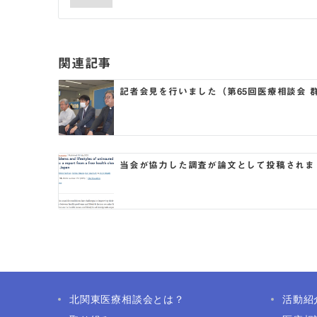
ナ
ビ
ゲ
関連記事
ー
記者会見を行いました（第65回医療相談会 
シ
ョ
ン
当会が協力した調査が論文として投稿されま
北関東医療相談会とは？
活動紹