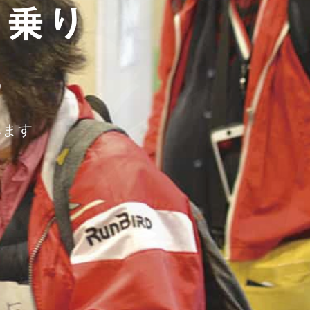
の実態
に行っ
を乗り
した
。
みます