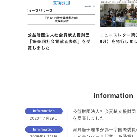
』に当団体の
公益財団法人社会貢献支援財団
ニュースレター第3
「第65回社会貢献者表彰」を受
6月）を発行しま
賞しました
information
公益財団法人社会貢献支援財団
Information
を受賞しました
2026年7月29日
河野順子理事が赤十字国際委員
Information
ナイチンゲール記章」を受章し
2025年8月15日