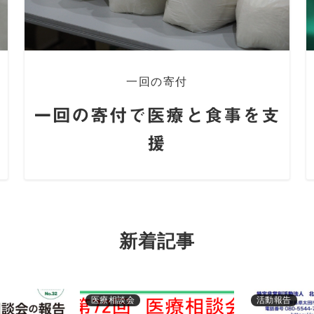
一回の寄付
付
一回の寄付で医療と食事を支
援
新着記事
医療相談会
活動報告