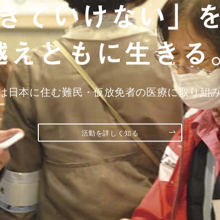
に住む仮放免者
相談会を定期的
きていけない」
査をおこないま
ています
越えともに生きる
は日本に住む難民・仮放免者の医療に取り組
住まいを失っていることが判明
健康を守ります
最新の開催はこちら
活動を詳しく知る
報告書を見る