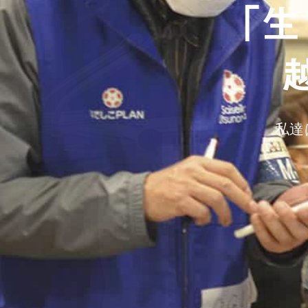
日本
医療
「生
調
私達