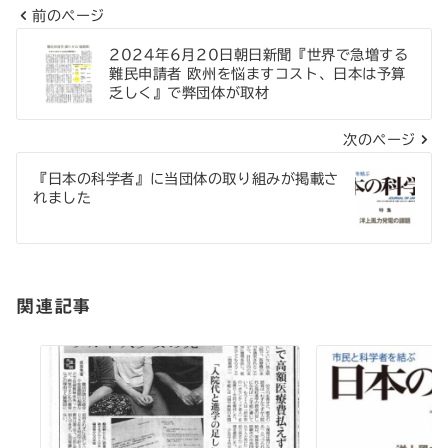
前のページ
投
2024年6月20日朝日新聞『世界で急増する
稿
難民申請者 欧州を悩ますコスト、日本は予算
乏しく』で弊団体が取材
ナ
次のページ
ビ
ゲ
『日本の科学者』に当団体の取り組みが掲載さ
れました
ー
シ
ョ
関連記事
ン